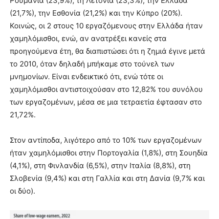
Ρουμανία (23,9%), τη Λετονία (23,3%), την Ελλάδα
(21,7%), την Εσθονία (21,2%) και την Κύπρο (20%).
Κοινώς, οι 2 στους 10 εργαζόμενους στην Ελλάδα ήταν
χαμηλόμισθοι, ενώ, αν ανατρέξει κανείς στα
προηγούμενα έτη, θα διαπιστώσει ότι η ζημιά έγινε μετά
το 2010, όταν δηλαδή μπήκαμε στο τούνελ των
μνημονίων. Είναι ενδεικτικό ότι, ενώ τότε οι
χαμηλόμισθοι αντιστοιχούσαν στο 12,82% του συνόλου
των εργαζομένων, μέσα σε μια τετραετία έφτασαν στο
21,72%.
Στον αντίποδα, λιγότερο από το 10% των εργαζομένων
ήταν χαμηλόμισθοι στην Πορτογαλία (1,8%), στη Σουηδία
(4,1%), στη Φινλανδία (6,5%), στην Ιταλία (8,8%), στη
Σλοβενία (9,4%) και στη Γαλλία και στη Δανία (9,7% και
οι δύο).