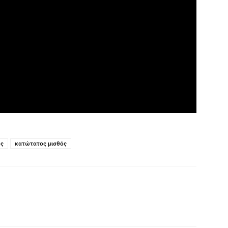
ος
κατώτατος μισθός