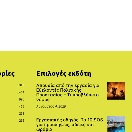
ρίες
Επιλογές εκδότη
Απουσία από την εργασία για
1916
Εθελοντές Πολιτικής
1454
Προστασίας – Τι προβλέπει ο
νόμος
995
Αύγουστος 4, 2026
452
268
Εργασιακός οδηγός: Τα 10 SOS
265
για προσλήψεις, άδειες και
ωράρια