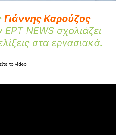
ς
Γιάννης Καρούζος
ν ΕΡΤ NEWS σχολιάζει
ελίξεις στα εργασιακά.
είτε το video