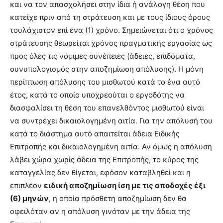
και να τον απασχολήσει στην ίδια ή ανάλογη θέση που
κατείχε πριν από τη στράτευση και με τους ίδιους όρους
τουλάχιστον επί ένα (1) χρόνο. Σημειώνεται ότι ο χρόνος
στράτευσης θεωρείται χρόνος πραγματικής εργασίας ως
προς όλες τις νόμιμες συνέπειες (άδειες, επιδόματα,
συνυπολογισμός στην αποζημίωση απόλυσης). Η μόνη
περίπτωση απόλυσης του μισθωτού κατά το ένα αυτό
έτος, κατά το οποίο υποχρεούται ο εργοδότης να
διασφαλίσει τη θέση του επανελθόντος μισθωτού είναι
να συντρέχει δικαιολογημένη αιτία. Για την απόλυσή του
κατά το διάστημα αυτό απαιτείται άδεια Ειδικής
Επιτροπής και δικαιολογημένη αιτία. Αν όμως η απόλυση
λάβει χώρα χωρίς άδεια της Επιτροπής, το κύρος της
καταγγελίας δεν θίγεται, εφόσον καταβληθεί και η
επιπλέον
ειδική αποζημίωση ίση με τις αποδοχές έξι
(6) μηνών
, η οποία πρόσθετη αποζημίωση δεν θα
οφειλόταν αν η απόλυση γινόταν με την άδεια της