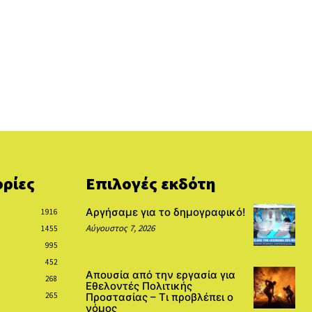
ρίες
Επιλογές εκδότη
Αργήσαμε για το δημογραφικό!
1916
Αύγουστος 7, 2026
1455
995
452
Απουσία από την εργασία για
268
Εθελοντές Πολιτικής
265
Προστασίας – Τι προβλέπει ο
νόμος