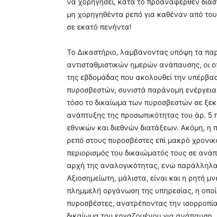
να χορηγήσει, κατά το προαναφερθέν διάσ
μη χορηγηθέντα ρεπό για καθέναν από του
σε εκατό πενήντα!
Το Δικαστήριο, λαμβάνοντας υπόψη τα παρ
αντισταθμιστικών ημερών ανάπαυσης, οι ο
της εβδομάδας που ακολουθεί την υπέρβα
πυροσβεστών, συνιστά παράνομη ενέργεια
τόσο το δικαίωμα των πυροσβεστών σε ξεκ
ανάπτυξης της προσωπικότητας του άρ. 5 π
εθνικών και διεθνών διατάξεων. Ακόμη, η 
ρεπό στους πυροσβέστες επί μακρό χρονικ
περιορισμός του δικαιώματός τους σε ανάπ
αρχή της αναλογικότητας, ενώ παράλληλα τ
Αξιοσημείωτη, μάλιστα, είναι και η ρητή μ
πλημμελή οργάνωση της υπηρεσίας, η οποία
πυροσβέστες, ανατρέποντας την ισορροπία 
δικαίωμα του εργαζομένου για ανάπαυση.