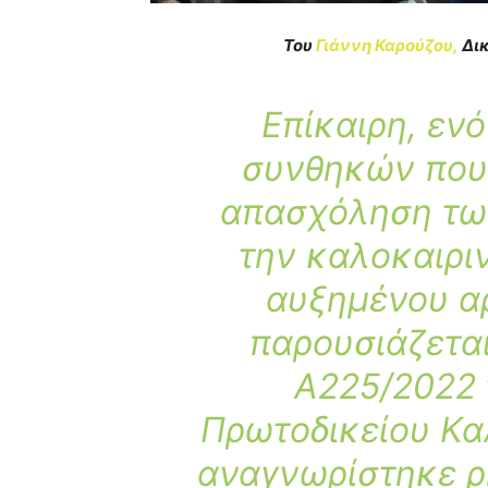
Του
Γιάννη Καρούζου,
Δικ
Επίκαιρη, ενό
συνθηκών που
απασχόληση τω
την καλοκαιρι
αυξημένου α
παρουσιάζεται
Α225/2022
Πρωτοδικείου Κα
αναγνωρίστηκε ρ