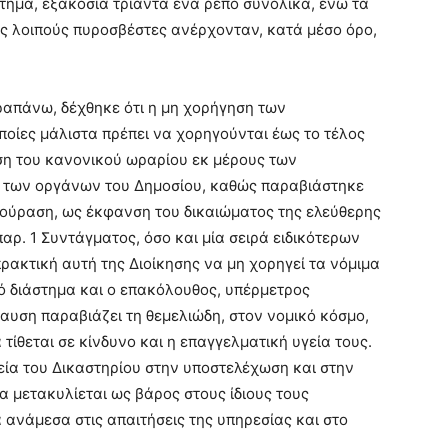
τημα, εξακόσια τριάντα ένα ρεπό συνολικά, ενώ τα
ς λοιπούς πυροσβέστες ανέρχονταν, κατά μέσο όρο,
απάνω, δέχθηκε ότι η μη χορήγηση των
ποίες μάλιστα πρέπει να χορηγούνται έως το τέλος
ση του κανονικού ωραρίου εκ μέρους των
 των οργάνων του Δημοσίου, καθώς παραβιάστηκε
ούραση, ως έκφανση του δικαιώματος της ελεύθερης
αρ. 1 Συντάγματος, όσο και μία σειρά ειδικότερων
πρακτική αυτή της Διοίκησης να μη χορηγεί τα νόμιμα
ό διάστημα και ο επακόλουθος, υπέρμετρος
αυση παραβιάζει τη θεμελιώδη, στον νομικό κόσμο,
ίθεται σε κίνδυνο και η επαγγελματική υγεία τους.
νεία του Δικαστηρίου στην υποστελέχωση και στην
 μετακυλίεται ως βάρος στους ίδιους τους
ανάμεσα στις απαιτήσεις της υπηρεσίας και στο