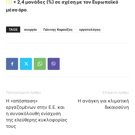
[3]
+ 2,4 μονάδες (%) σε σχέση με τον Ευρωπαϊκό
μέσο όρο
.
TAGS
ανεργία
Γιάννης Καρούζος
εργατολόγος
Προηγούμενο άρθρο
Επόμενο άρθρο
Η «απόσπαση»
Η ανάγκη για κλιματική
εργαζομένων στην Ε.Ε. και
δικαιοσύνη
η συνακόλουθη ενίσχυση
της ελεύθερης κυκλοφορίας
τους