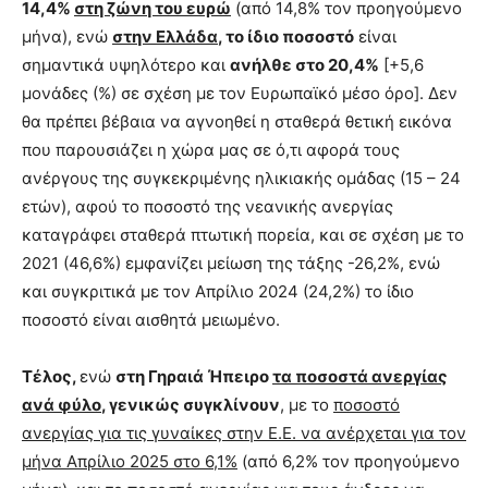
14,4%
στη ζώνη του ευρώ
(από 14,8% τον προηγούμενο
μήνα), ενώ
στην Ελλάδα
, το ίδιο ποσοστό
είναι
σημαντικά υψηλότερο και
ανήλθε στο 20,4%
[+5,6
μονάδες (%) σε σχέση με τον Ευρωπαϊκό μέσο όρο]. Δεν
θα πρέπει βέβαια να αγνοηθεί η σταθερά θετική εικόνα
που παρουσιάζει η χώρα μας σε ό,τι αφορά τους
ανέργους της συγκεκριμένης ηλικιακής ομάδας (15 – 24
ετών), αφού το ποσοστό της νεανικής ανεργίας
καταγράφει σταθερά πτωτική πορεία, και σε σχέση με το
2021 (46,6%) εμφανίζει μείωση της τάξης -26,2%, ενώ
και συγκριτικά με τον Απρίλιο 2024 (24,2%) το ίδιο
ποσοστό είναι αισθητά μειωμένο.
Τέλος,
ενώ
στη Γηραιά Ήπειρο
τα ποσοστά ανεργίας
ανά φύλο
, γενικώς συγκλίνουν
, με το
ποσοστό
ανεργίας για τις γυναίκες στην Ε.Ε. να ανέρχεται για τον
μήνα Απρίλιο 2025 στο 6,1%
(από 6,2% τον προηγούμενο