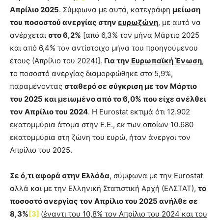
Απρίλιο 2025
. Σύμφωνα με αυτά, κατεγράφη
μείωση
του ποσοστού ανεργίας στην
ευρωζώνη
, με αυτό να
ανέρχεται
στο 6,2%
[από 6,3% τον μήνα Μάρτιο 2025
και από 6,4% τον αντίστοιχο μήνα του προηγούμενου
έτους (Απρίλιο του 2024)].
Για την
Ευρωπαϊκή Ένωση
,
το ποσοστό ανεργίας διαμορφώθηκε στο 5,9%,
παραμένοντας
σταθερό σε σύγκριση με τον Μάρτιο
του 2025 και μειωμένο από το 6,0% που είχε ανέλθει
τον Απρίλιο του 2024
. Η Eurostat εκτιμά ότι 12.902
εκατομμύρια άτομα στην Ε.Ε., εκ των οποίων 10.680
εκατομμύρια στη ζώνη του ευρώ, ήταν άνεργοι τον
Απρίλιο του 2025.
Σε ό,τι αφορά στην
Ελλάδα
, σύμφωνα με την Eurostat
αλλά και με την Ελληνική Στατιστική Αρχή (ΕΛΣΤΑΤ),
το
ποσοστό ανεργίας τον Απρίλιο του 2025 ανήλθε σε
8,3%
[3]
(
έναντι του 10,8% τον Απρίλιο του 2024 και του