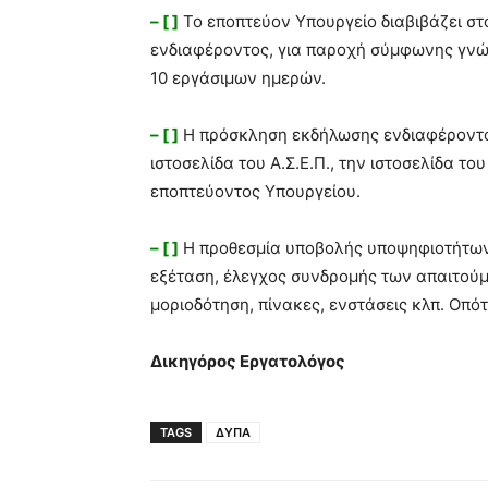
– [ ]
Το εποπτεύον Υπουργείο διαβιβάζει στ
ενδιαφέροντος, για παροχή σύμφωνης γνώμ
10 εργάσιμων ημερών.
– [ ]
Η πρόσκληση εκδήλωσης ενδιαφέροντος
ιστοσελίδα του Α.Σ.Ε.Π., την ιστοσελίδα το
εποπτεύοντος Υπουργείου.
– [ ]
Η προθεσμία υποβολής υποψηφιοτήτων 
εξέταση, έλεγχος συνδρομής των απαιτού
μοριοδότηση, πίνακες, ενστάσεις κλπ. Οπό
Δικηγόρος Εργατολόγος
TAGS
ΔΥΠΑ