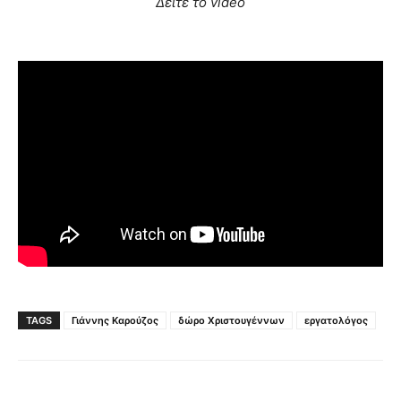
Δείτε το video
TAGS
Γιάννης Καρούζος
δώρο Χριστουγέννων
εργατολόγος