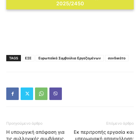
2025/2450
TAGS
ΕΣΕ
Ευρωπαϊκά Συμβούλια Εργαζομένων
συνδικάτο
Προηγούμενο άρθρο
Επόμενο άρθρο
Η υπουργική απόφαση για
Eκ περιτροπής εργασία και
τις συλλογικές συμβάσεις.
υπερωριακή απασχόληση: