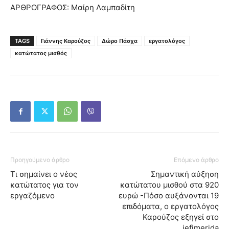
ΑΡΘΡΟΓΡΑΦΟΣ: Μαίρη Λαμπαδίτη
TAGS
Γιάννης Καρούζος
Δώρο Πάσχα
εργατολόγος
κατώτατος μισθός
Προηγούμενο άρθρο
Επόμενο άρθρο
Τι σημαίνει ο νέος
Σημαντική αύξηση
κατώτατος για τον
κατώτατου μισθού στα 920
εργαζόμενο
ευρώ -Πόσο αυξάνονται 19
επιδόματα, ο εργατολόγος
Καρούζος εξηγεί στο
iefimerida