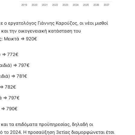
 ο εργατολόγος Γιάννης Καρούζος, οι νέοι μισθοί
α και την οικογενειακή κατάσταση του
ς: Μεικτά ⇒ 920€
) ⇒ 772€
αιδιά) ⇒ 797€
ιδιά) ⇒ 781€
 ⇒ 782€
ιά ⇒ 797€
ί ⇒ 790€
και τα επιδόματα προϋπηρεσίας, δηλαδή οι
ό το 2024. Η προσαύξηση 3ετίας διαμορφώνεται έτσι