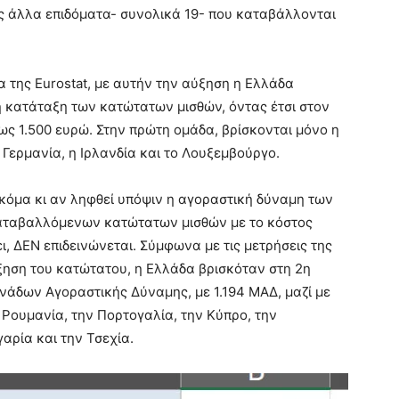
ης άλλα επιδόματα- συνολικά 19- που καταβάλλονται
α της Eurostat, με αυτήν την αύξηση η Ελλάδα
 κατάταξη των κατώτατων μισθών, όντας έτσι στον
ς 1.500 ευρώ. Στην πρώτη ομάδα, βρίσκονται μόνο η
η Γερμανία, η Ιρλανδία και το Λουξεμβούργο.
 ακόμα κι αν ληφθεί υπόψιν η αγοραστική δύναμη των
καταβαλλόμενων κατώτατων μισθών με το κόστος
ι, ΔΕΝ επιδεινώνεται. Σύμφωνα με τις μετρήσεις της
ύξηση του κατώτατου, η Ελλάδα βρισκόταν στη 2η
άδων Αγοραστικής Δύναμης, με 1.194 ΜΑΔ, μαζί με
η Ρουμανία, την Πορτογαλία, την Κύπρο, την
αρία και την Τσεχία.