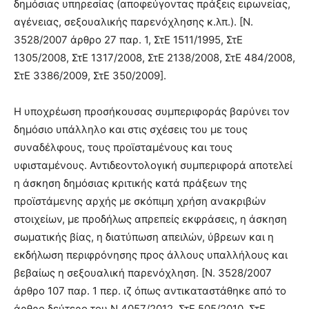
δημόσιας υπηρεσίας (αποφεύγοντας πράξεις ειρωνείας,
αγένειας, σεξουαλικής παρενόχλησης κ.λπ.). [Ν.
3528/2007 άρθρο 27 παρ. 1, ΣτΕ 1511/1995, ΣτΕ
1305/2008, ΣτΕ 1317/2008, ΣτΕ 2138/2008, ΣτΕ 484/2008,
ΣτΕ 3386/2009, ΣτΕ 350/2009].
Η υποχρέωση προσήκουσας συμπεριφοράς βαρύνει τον
δημόσιο υπάλληλο και στις σχέσεις του με τους
συναδέλφους, τους προϊσταμένους και τους
υφισταμένους. Αντιδεοντολογική συμπεριφορά αποτελεί
η άσκηση δημόσιας κριτικής κατά πράξεων της
προϊστάμενης αρχής με σκόπιμη χρήση ανακριβών
στοιχείων, με προδήλως απρεπείς εκφράσεις, η άσκηση
σωματικής βίας, η διατύπωση απειλών, ύβρεων και η
εκδήλωση περιφρόνησης προς άλλους υπαλλήλους και
βεβαίως η σεξουαλική παρενόχληση. [Ν. 3528/2007
άρθρο 107 παρ. 1 περ. ιζ όπως αντικαταστάθηκε από το
άρθρο δεύτερο του Ν.4057/2012, ΣτΕ 505/2010, ΣτΕ