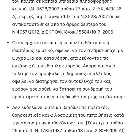
τον πολίτη σε κάποια υπηρεσία πληροφόρησης
κοινού. [Ν. 3528/2007 άρθρο 27 παρ. 2 (YΚ, ΦΕΚ 26
A), περ. ιβ, παρ.1, άρθρο 107 του Ν.3528/2007 όπως
αντικαταστάθηκε από το άρθρο δεύτερο του
Ν.4057/2012, ΔΙΣΚΠΟ/Φ.18/οικ.15584/10-7-2006]
Όταν έρχεται σε επαφή με πολίτη δύστροπο ή
ιδιαιτέρως εριστικό, οφείλει να τον αντιμετωπίζει με
ψυχραιμία και κατανόηση, αποφεύγοντας τις
εντάσεις ή τους διαπληκτισμούς. Ακόμη και αν ο
πολίτης τον προσβάλει, ο δημόσιος υπάλληλος
οφείλει να διατηρήσει τον αυτοέλεγχό του και,
εφόσον χρειασθεί, να ζητήσει τη συνδρομή του
προϊσταμένου του για τη διευθέτηση της κατάστασης.
Δεν εκδηλώνει ούτε και διαδίδει τις πολιτικές,
θρησκευτικές και φιλοσοφικές του πεποιθήσεις κατά
την άσκηση των καθηκόντων του. [Σύνταγμα άρθρο
29 παρ. 3, Ν. 1735/1987 άρθρο 18 παρ. 2 (ΦΕΚ 195 Α)]