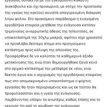
εργασίας συνδέεται με την εγκυμοσύνη καθαυτή
(κακόβουλα και όχι προσωρινά, με στόχο την προστασία
της υγείας της εγκύου) συνιστά απαγορευμένη διάκριση
λόγω φύλου. Στο προκείμενο παράδειγμα η εναγομένη
εργοδότρια εταιρεία μετέθεσε την ενάγουσα κατόπιν
τριμηνιαίας αναρρωτικής άδειας της τελευταίας, σε
υποκατάστημά της 30χλμ μακριά, αφότου είχε χρειαστεί
να προσλάβει δεύτερο άτομο στο προηγούμενο
κατάστημα προς κάλυψη της απουσίας της.
Προσφέρθηκε δε να καλύπτει τα καθημερινά έξοδα
μετακίνησης της, ενώ όταν δημιουργήθηκε ξανά κενό
στο αρχικό κατάστημα την μετέφερε εκ νέου, ενώ
δεκτός έγινε και ο ισχυρισμός της εργοδότριας εταιρείας
πως στο απομακρυσμένο υποκατάστημα ο φόρτος
εργασίας θα ήταν περιορισμένος και ως εκ τούτου θα
προφυλασσόταν και η υγεία της ενάγουσας.
Λαμβάνοντας υπόψιν τα ανωτέρω, καθώς επίσης και το
γεγονός ότι από τη σύμβαση της ενάγουσας