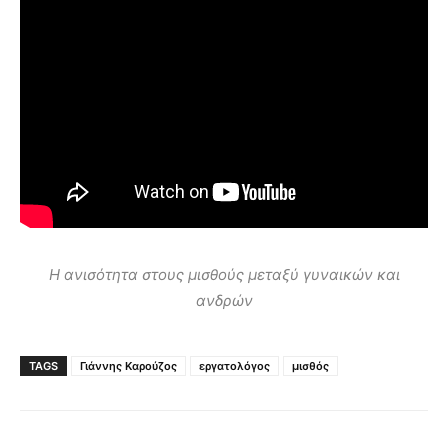
Η ανισότητα στους μισθούς μεταξύ γυναικών και
ανδρών
TAGS
Γιάννης Καρούζος
εργατολόγος
μισθός