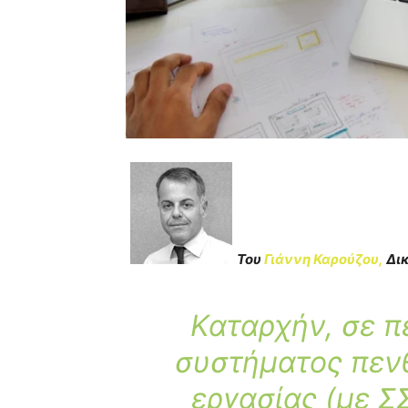
Του
Γιάννη Καρούζου,
Δικ
Καταρχήν, σε 
συστήματος πεν
εργασίας (με Σ