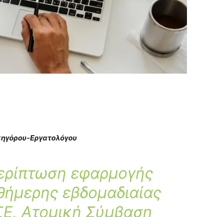
ηγόρου-Εργατολόγου
περίπτωση εφαρμογής
θήμερης εβδομαδιαίας
ΣΕ, Ατομική Σύμβαση