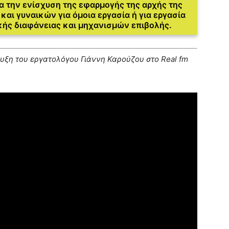
 την ενίσχυση της εφαρμογής της αρχής της
και γυναικών για όμοια εργασία ή για εργασία
ικής διαφάνειας και μηχανισμών επιβολής.
υξη του εργατολόγου Γιάννη Καρούζου στο Real fm