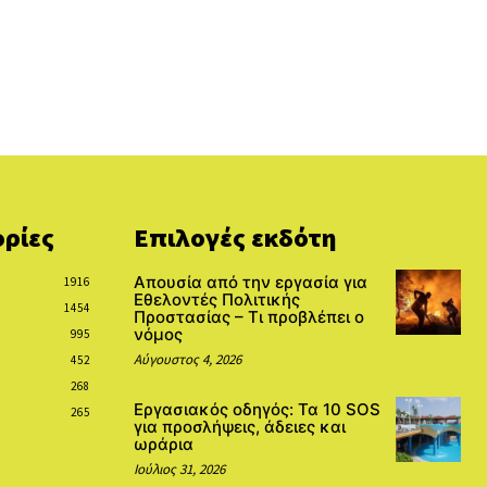
ρίες
Επιλογές εκδότη
Απουσία από την εργασία για
1916
Εθελοντές Πολιτικής
1454
Προστασίας – Τι προβλέπει ο
νόμος
995
Αύγουστος 4, 2026
452
268
Εργασιακός οδηγός: Τα 10 SOS
265
για προσλήψεις, άδειες και
ωράρια
Ιούλιος 31, 2026