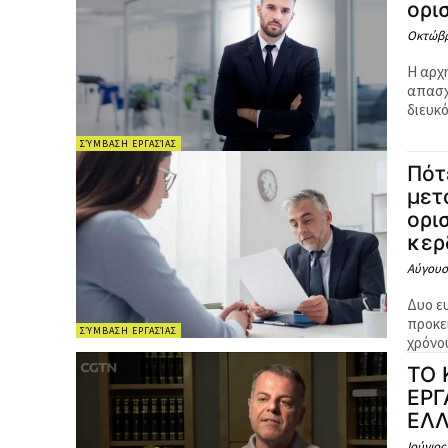
ορι
Οκτώβρ
Η αρχ
απασχ
διευκ
ΣΎΜΒΑΣΗ ΕΡΓΑΣΊΑΣ
Πότ
μετ
ορι
κερ
Αύγουσ
Δυο ε
προκε
ΣΎΜΒΑΣΗ ΕΡΓΑΣΊΑΣ
ΤΟ 
ΕΡΓ
ΕΛ
Ιούνιος