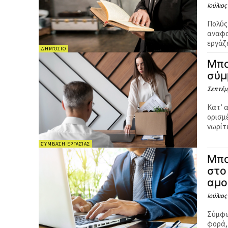
Ιούλιος
Πολύς
αναφο
εργάζε
ΔΗΜΌΣΙΟ
Μπο
σύμ
Σεπτέμβ
Κατ’ 
ορισμένου χρόνου. Ω
νωρίτ
ΣΎΜΒΑΣΗ ΕΡΓΑΣΊΑΣ
Μπο
στο
αμο
Ιούλιος
Σύμφω
φορά,