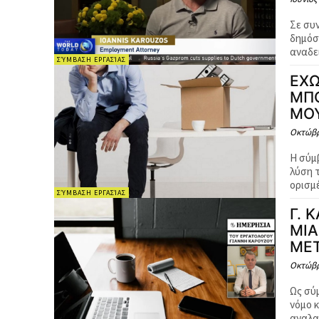
Σε συ
δημόσ
αναδει
ΣΎΜΒΑΣΗ ΕΡΓΑΣΊΑΣ
ΕΧΩ
ΜΠΟ
ΜΟΥ
Οκτώβρ
Η σύμ
λύση 
ορισμέ
ΣΎΜΒΑΣΗ ΕΡΓΑΣΊΑΣ
Γ. 
ΜΙΑ
ΜΕΤ
Οκτώβρ
Ως σύ
νόμο 
αναλα