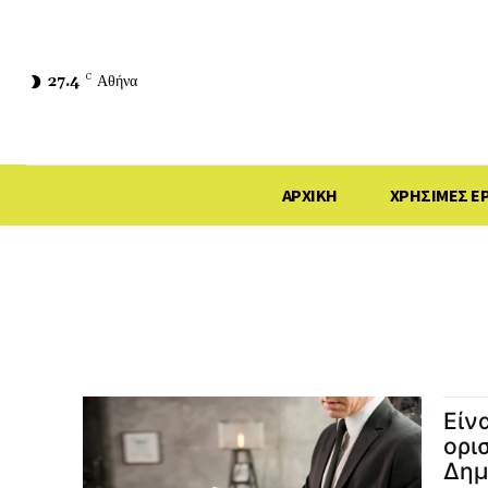
27.4
C
Αθήνα
ΑΡΧΙΚΗ
ΧΡΗΣΙΜΕΣ Ε
Είν
ορι
Δημ