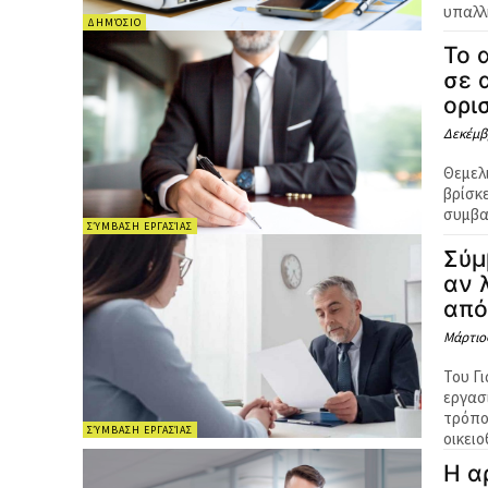
υπαλλ
ΔΗΜΌΣΙΟ
Το 
σε 
ορι
Δεκέμβρ
Θεμελ
βρίσκε
συμβα
ΣΎΜΒΑΣΗ ΕΡΓΑΣΊΑΣ
Σύμ
αν 
από
Μάρτιος
Του Γιά
εργασί
τρόπο
ΣΎΜΒΑΣΗ ΕΡΓΑΣΊΑΣ
οικει
Η α