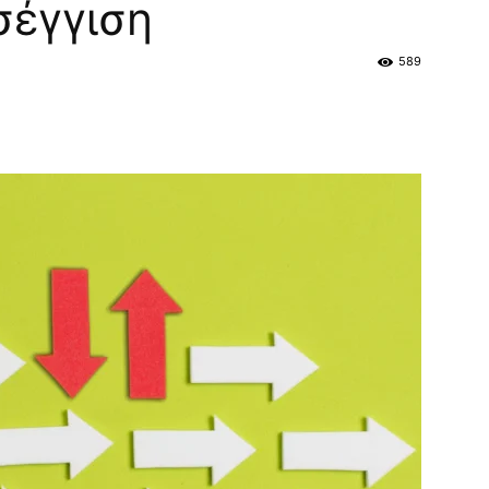
σέγγιση
589