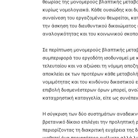
θεωρίας της μονομερούς βλαπτικής μεταβο
κυρίως νομολογιακά. Κάθε ουσιώδης και 
συναίνεση του εργαζομένου θεωρείται, κα
την άσκηση του διευθυντικού δικαιώματος 
αναλογικότητας και του κοινωνικού σκοπο
Σε περίπτωση μονομερούς βλαπτικής μεταβ
συμπεριφορά του εργοδότη ισοδυναμεί με 
τελευταίου και να αξιώσει τη νόμιμη αποζη
αποκλείει εκ των προτέρων κάθε μεταβολή
νομιμότητας και του κινδύνου δικαστικού 
επιβολή δυσμενέστερων όρων μπορεί, αναλ
καταχρηστική καταγγελία, είτε ως συνέπε
Η σύγκριση των δύο συστημάτων αναδεικνύ
βρετανικό δίκαιο επιλέγει την προληπτικ
περιορίζοντας τη διακριτική ευχέρεια της δ
υιοθετεί ένα περισσότερο ευέλικτο αλλά λ