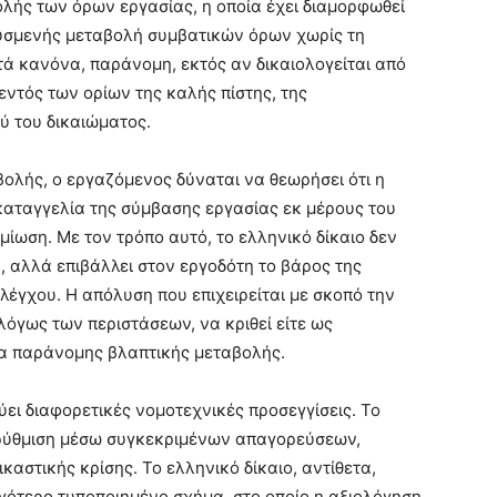
λής των όρων εργασίας, η οποία έχει διαμορφωθεί
δυσμενής μεταβολή συμβατικών όρων χωρίς τη
τά κανόνα, παράνομη, εκτός αν δικαιολογείται από
εντός των ορίων της καλής πίστης, της
ύ του δικαιώματος.
ολής, ο εργαζόμενος δύναται να θεωρήσει ότι η
καταγγελία της σύμβασης εργασίας εκ μέρους του
μίωση. Με τον τρόπο αυτό, το ελληνικό δίκαιο δεν
, αλλά επιβάλλει στον εργοδότη το βάρος της
ελέγχου. Η απόλυση που επιχειρείται με σκοπό την
όγως των περιστάσεων, να κριθεί είτε ως
ια παράνομης βλαπτικής μεταβολής.
ει διαφορετικές νομοτεχνικές προσεγγίσεις. Το
ή ρύθμιση μέσω συγκεκριμένων απαγορεύσεων,
ικαστικής κρίσης. Το ελληνικό δίκαιο, αντίθετα,
ιγότερο τυποποιημένο σχήμα, στο οποίο η αξιολόγηση